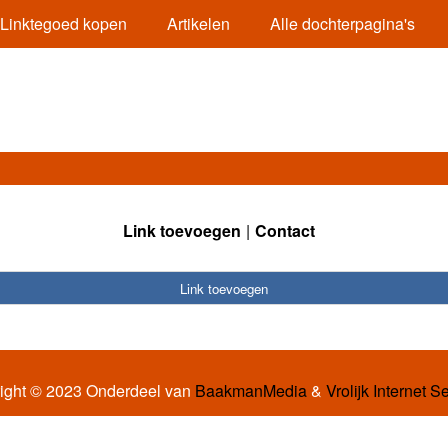
Linktegoed kopen
Artikelen
Alle dochterpagina's
Link toevoegen
Contact
Link toevoegen
ight © 2023 Onderdeel van
BaakmanMedia
&
Vrolijk Internet S