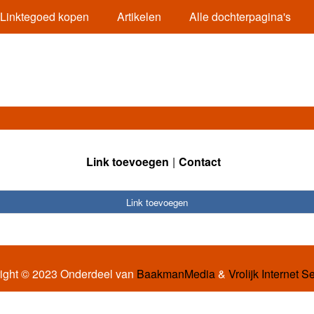
Linktegoed kopen
Artikelen
Alle dochterpagina's
Link toevoegen
Contact
Link toevoegen
ight © 2023 Onderdeel van
BaakmanMedia
&
Vrolijk Internet S